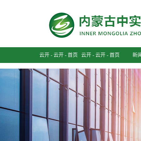
云开 - 首页
云开 - 云开 - 首页
云开 - 云开 - 首页
新