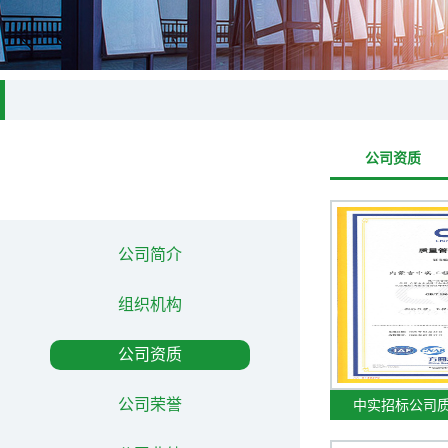
公司资质
云开 - 云开 - 首页
About us
公司简介
组织机构
公司资质
公司荣誉
中实招标公司