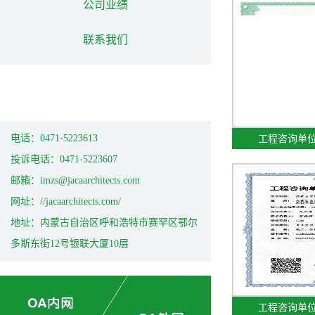
公司业绩
联系我们
联系我们
Contact us
电话：0471-5223613
工程咨询单
投诉电话：0471-5223607
邮箱：imzs@jacaarchitects.com
网址：//jacaarchitects.com/
地址：内蒙古自治区呼和浩特市赛罕区鄂尔
多斯东街12号银联大厦10层
工程咨询单