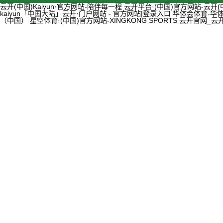
云开(中国)Kaiyun·官方网站-陪伴每一程
云开平台·(中国)官方网站-云开(
kaiyun「中国大陆」云开·门户网站 - 官方网站|登录入口
华体会体育-华体
（中国）
星空体育·(中国)官方网站-XINGKONG SPORTS
云开官网_云开