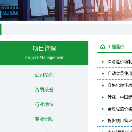
工程造价
项目管理
Project Management
厘清造价编
启动宣贯使用
公司简介
准格尔旗住
资质荣誉
转载：中国建
行业地位
全过程造价
专业团队
祝贺项目管理