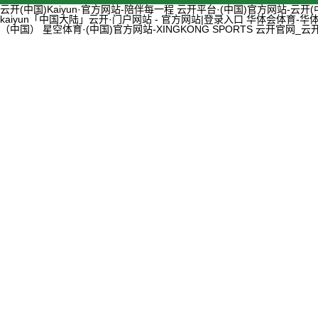
云开(中国)Kaiyun·官方网站-陪伴每一程
云开平台·(中国)官方网站-云开(
kaiyun「中国大陆」云开·门户网站 - 官方网站|登录入口
华体会体育-华体
（中国）
星空体育·(中国)官方网站-XINGKONG SPORTS
云开官网_云开