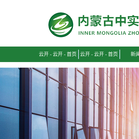
云开 - 首页
云开 - 云开 - 首页
云开 - 云开 - 首页
新