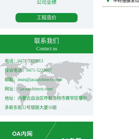
中材锂膜全
公司业绩
工程造价
联系我们
Contact us
电话：0471-5223613
投诉电话：0471-5223607
邮箱：imzs@jacaarchitects.com
网址：//jacaarchitects.com/
地址：内蒙古自治区呼和浩特市赛罕区鄂尔
多斯东街12号银联大厦10层