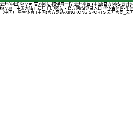
云开(中国)Kaiyun·官方网站-陪伴每一程
云开平台·(中国)官方网站-云开(
kaiyun「中国大陆」云开·门户网站 - 官方网站|登录入口
华体会体育-华体
（中国）
星空体育·(中国)官方网站-XINGKONG SPORTS
云开官网_云开