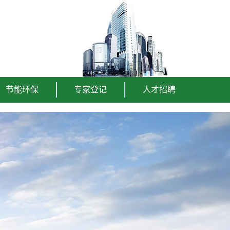
节能环保
专家登记
人才招聘