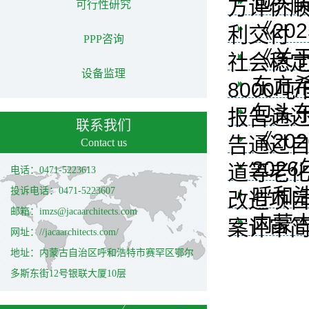
包头
方评价
可行性研究
《2
利交付
PPP咨询
《关
社会稳
设备监理
东方
8000
包头
报告通
联系我们
《2
告通过
Contact us
20
道等老
电话：0471-5223613
呼和
投诉电话：0471-5223607
改造项
邮箱：imzs@jacaarchitects.com
内蒙
案评审
网址：//jacaarchitects.com/
地址：内蒙古自治区呼和浩特市赛罕区鄂尔
多斯东街12号银联大厦10层