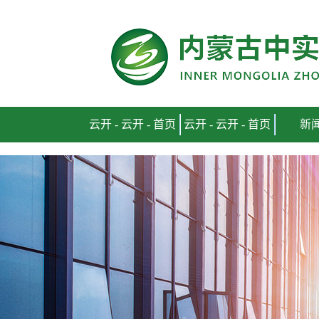
云开 - 首页
云开 - 云开 - 首页
云开 - 云开 - 首页
新