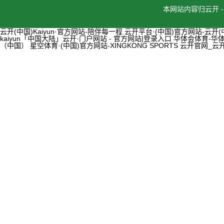
本网站内容归云开 
云开(中国)Kaiyun·官方网站-陪伴每一程
云开平台·(中国)官方网站-云开(
kaiyun「中国大陆」云开·门户网站 - 官方网站|登录入口
华体会体育-华体
（中国）
星空体育·(中国)官方网站-XINGKONG SPORTS
云开官网_云开