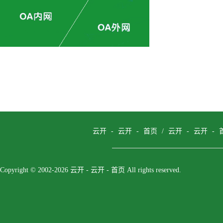
云开 - 云开 - 首页
/
云开 - 云开 -
Copyright © 2002-2026 云开 - 云开 - 首页 All rights reserved.