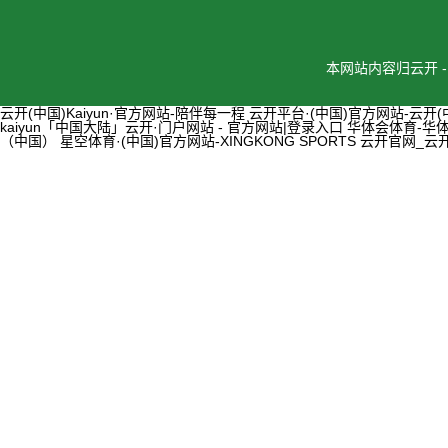
本网站内容归云开 
云开(中国)Kaiyun·官方网站-陪伴每一程
云开平台·(中国)官方网站-云开(
kaiyun「中国大陆」云开·门户网站 - 官方网站|登录入口
华体会体育-华体
（中国）
星空体育·(中国)官方网站-XINGKONG SPORTS
云开官网_云开