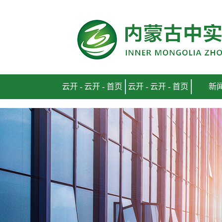
云开 - 首页
云开 - 云开 - 首页
云开 - 云开 - 首页
新