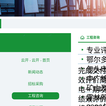
工程咨询
专业
鄂尔
云开 - 云开 - 首页
包头
完成交
新闻动态
中广
效评价
招标采购
矿山
电一期
工程咨询
霍林
绩效评