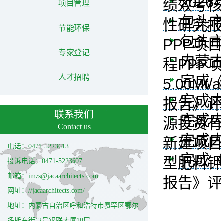
202
绩效考
项目管理
包头
性研究
节能环保
包头
PPP项
专家登记
内蒙
程PPP
人才招聘
完成
5.00
完成
报告》
联系我们
完成
源投资
Contact us
完成
新建项
电话：0471-5223613
完成
型肥料
投诉电话：0471-5223607
邮箱：imzs@jacaarchitects.com
报告》
网址：//jacaarchitects.com/
地址：内蒙古自治区呼和浩特市赛罕区鄂尔
多斯东街12号银联大厦10层