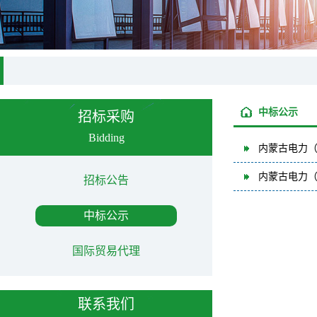
中标公示
招标采购
Bidding
内蒙古电力（
内蒙古电力
招标公告
中标公示
国际贸易代理
联系我们