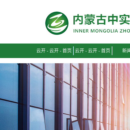
云开 - 首页
云开 - 云开 - 首页
云开 - 云开 - 首页
新