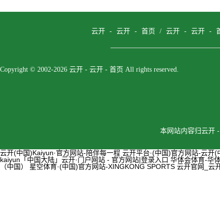
云开 - 云开 - 首页
/
云开 - 云开 -
Copyright © 2002-2026 云开 - 云开 - 首页 All rights reserved.
本网站内容归云开 
云开(中国)Kaiyun·官方网站-陪伴每一程
云开平台·(中国)官方网站-云开(
kaiyun「中国大陆」云开·门户网站 - 官方网站|登录入口
华体会体育-华体
（中国）
星空体育·(中国)官方网站-XINGKONG SPORTS
云开官网_云开