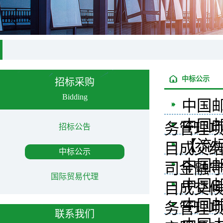
中标公示
招标采购
Bidding
中国
中国
务管理
招标公告
【流
目成交
中标公示
中国
司金融
国际贸易代理
中国
目成交
中国
务管理
联系我们