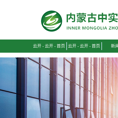
云开 - 首页
云开 - 云开 - 首页
云开 - 云开 - 首页
新