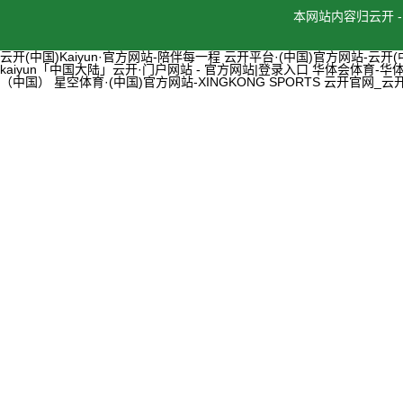
本网站内容归云开 
云开(中国)Kaiyun·官方网站-陪伴每一程
云开平台·(中国)官方网站-云开(
kaiyun「中国大陆」云开·门户网站 - 官方网站|登录入口
华体会体育-华体
（中国）
星空体育·(中国)官方网站-XINGKONG SPORTS
云开官网_云开