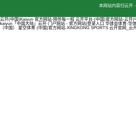
本网站内容归云开 
云开(中国)Kaiyun·官方网站-陪伴每一程
云开平台·(中国)官方网站-云开(
kaiyun「中国大陆」云开·门户网站 - 官方网站|登录入口
华体会体育-华体
（中国）
星空体育·(中国)官方网站-XINGKONG SPORTS
云开官网_云开