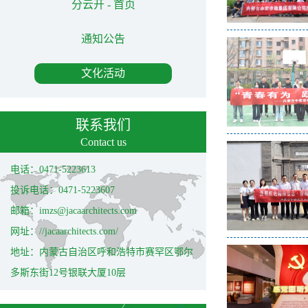
分云开 - 首页
通知公告
文化活动
联系我们
Contact us
电话：0471-5223613
投诉电话：0471-5223607
邮箱：imzs@jacaarchitects.com
网址：//jacaarchitects.com/
地址：内蒙古自治区呼和浩特市赛罕区鄂尔
多斯东街12号银联大厦10层