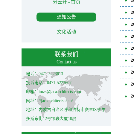
分云开 - 首页
通知公告
文化活动
联系我们
Contact us
电话：0471-5223613
投诉电话：0471-5223607
邮箱：imzs@jacaarchitects.com
网址：//jacaarchitects.com/
地址：内蒙古自治区呼和浩特市赛罕区鄂尔
多斯东街12号银联大厦10层