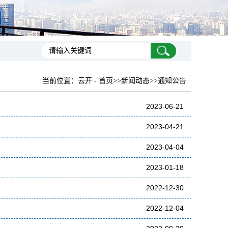
当前位置：
云开 - 首页
>>新闻动态>>通知公告
2023-06-21
2023-04-21
2023-04-04
2023-01-18
2022-12-30
2022-12-04