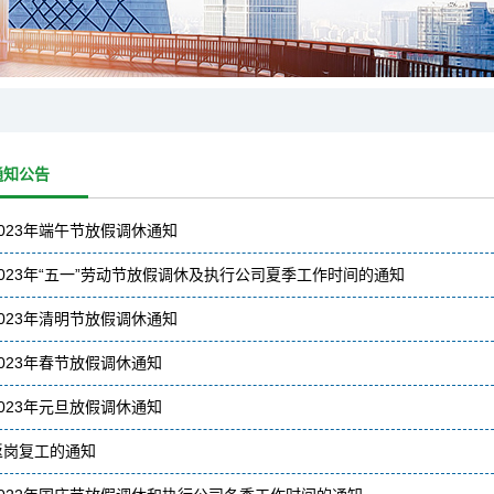
通知公告
2023年端午节放假调休通知
2023年“五一”劳动节放假调休及执行公司夏季工作时间的通知
2023年清明节放假调休通知
2023年春节放假调休通知
2023年元旦放假调休通知
返岗复工的通知