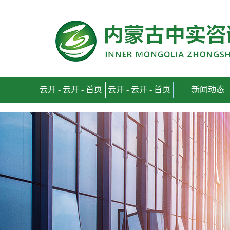
云开 - 首页
云开 - 云开 - 首页
云开 - 云开 - 首页
新闻动态