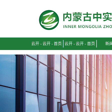
云开 - 首页
云开 - 云开 - 首页
云开 - 云开 - 首页
新