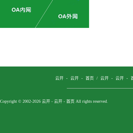
云开 - 云开 - 首页
/
云开 - 云开 -
Copyright © 2002-2026 云开 - 云开 - 首页 All rights reserved.