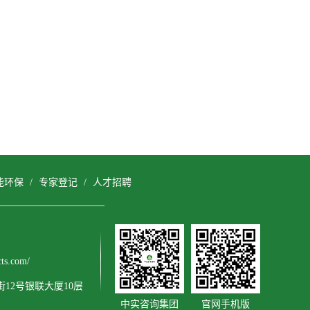
能环保
/
专家登记
/
人才招聘
ts.com/
12号银联大厦10层
中实咨询集团
官网手机版