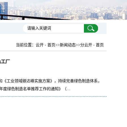
当前位置：
云开 - 首页
>>新闻动态>>分云开 - 首页
色工厂
》和《工业领域碳达峰实施方案》，持续完善绿色制造体系，
2年度绿色制造名单推荐工作的通知》（…